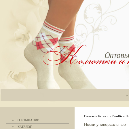
Главная
»
Каталог
»
PossRis
» Но
О КОМПАНИИ
Носки универсальные
КАТАЛОГ